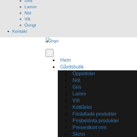
Gris
Lamm
Nöt
Vilt
Övrigt
Kontakt
Hem
Gårdsbutik
Öppettider
Nöt
Gris
Lamm
Vilt
Köttlådor
Förädlade produkter
Prisbelönta produkter
Presentkort mm
Skinn