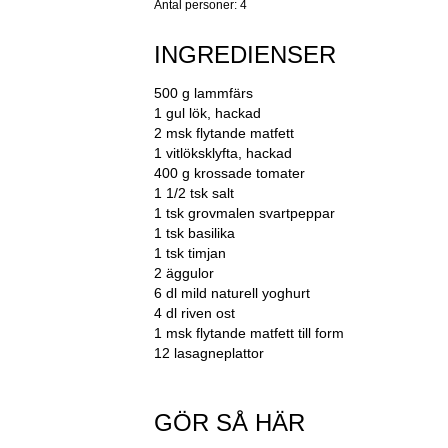
Antal personer: 4
INGREDIENSER
500 g lammfärs
1 gul lök, hackad
2 msk flytande matfett
1 vitlöksklyfta, hackad
400 g krossade tomater
1 1/2 tsk salt
1 tsk grovmalen svartpeppar
1 tsk basilika
1 tsk timjan
2 äggulor
6 dl mild naturell yoghurt
4 dl riven ost
1 msk flytande matfett till form
12 lasagneplattor
GÖR SÅ HÄR