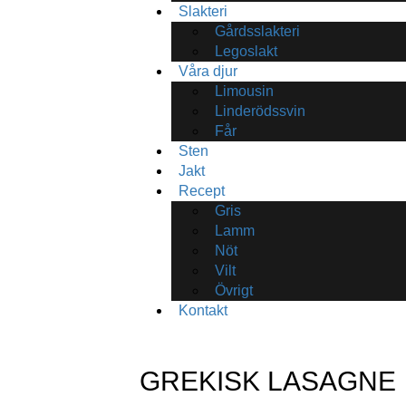
Slakteri
Gårdsslakteri
Legoslakt
Våra djur
Limousin
Linderödssvin
Får
Sten
Jakt
Recept
Gris
Lamm
Nöt
Vilt
Övrigt
Kontakt
GREKISK LASAGNE