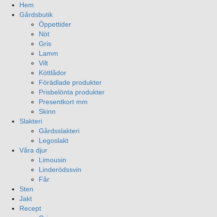
Hem
Gårdsbutik
Öppettider
Nöt
Gris
Lamm
Vilt
Köttlådor
Förädlade produkter
Prisbelönta produkter
Presentkort mm
Skinn
Slakteri
Gårdsslakteri
Legoslakt
Våra djur
Limousin
Linderödssvin
Får
Sten
Jakt
Recept