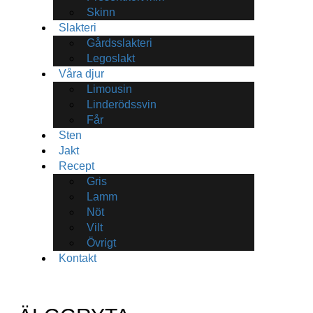
Skinn
Slakteri
Gårdsslakteri
Legoslakt
Våra djur
Limousin
Linderödssvin
Får
Sten
Jakt
Recept
Gris
Lamm
Nöt
Vilt
Övrigt
Kontakt