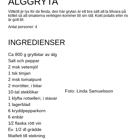
ÄLGGRYTA
Viltkött är lyx för de flesta, den här grytan är ett bra sätt att ta tillvara på
köttet så att smakerna verkligen kommer till sin rätt. Kokt potatis eller ris
är gott till.
Antal personer: 4
INGREDIENSER
Ca 800 g grytbitar av älg
Salt och peppar
2 msk vetemjöl
1 tsk timjan
2 msk tomatpuré
2 morötter, i bitar
Foto: Linda Samuelsson
10-tal steklökar
1 klyfta rotselleri, i stavar
1 lagerblad
6 kryddpepparkorn
6 enbär
1⁄2 flaska rött vin
Ev. 1/2 dl grädde
Matfett till stekning