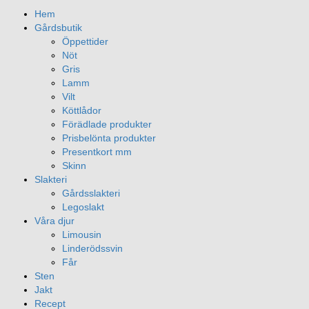
Hem
Gårdsbutik
Öppettider
Nöt
Gris
Lamm
Vilt
Köttlådor
Förädlade produkter
Prisbelönta produkter
Presentkort mm
Skinn
Slakteri
Gårdsslakteri
Legoslakt
Våra djur
Limousin
Linderödssvin
Får
Sten
Jakt
Recept