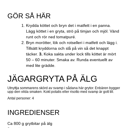
GÖR SÅ HÄR
Krydda köttet och bryn det i matfett i en panna.
Lägg köttet i en gryta, strö på timjan och mjöl. Vänd
runt och rör ned tomatpuré.
Bryn morötter, lök och rotselleri i matfett och lägg i.
Tillsätt kryddorna och slå på vin så det knappt
täcker.
3.
Koka sakta under lock tills köttet är mört
50 – 60 minuter. Smaka av. Runda eventuellt av
med lite grädde.
JÄGARGRYTA PÅ ÄLG
Utnyttja sommarens skörd av svamp i sådana här grytor. Enbären bygger
upp den vilda smaken. Kokt potatis eller risotto med svamp är gott till.
Antal personer: 4
INGREDIENSER
Ca 800 g grytbitar på älg