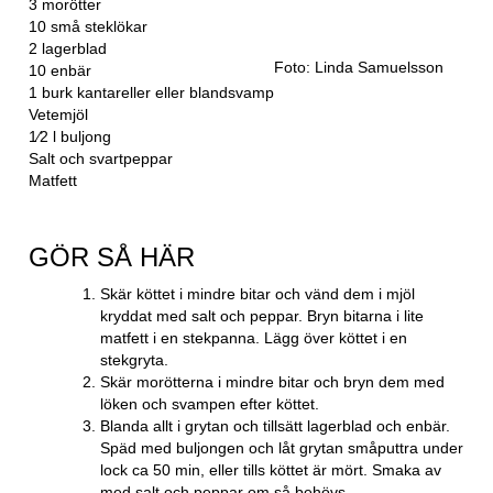
3 morötter
10 små steklökar
2 lagerblad
Foto: Linda Samuelsson
10 enbär
1 burk kantareller eller blandsvamp
Vetemjöl
1⁄2 l buljong
Salt och svartpeppar
Matfett
GÖR SÅ HÄR
Skär köttet i mindre bitar och vänd dem i mjöl
kryddat med salt och peppar. Bryn bitarna i lite
matfett i en stekpanna. Lägg över köttet i en
stekgryta.
Skär morötterna i mindre bitar och bryn dem med
löken och svampen efter köttet.
Blanda allt i grytan och tillsätt lagerblad och enbär.
Späd med buljongen och låt grytan småputtra under
lock ca 50 min, eller tills köttet är mört. Smaka av
med salt och peppar om så behövs.