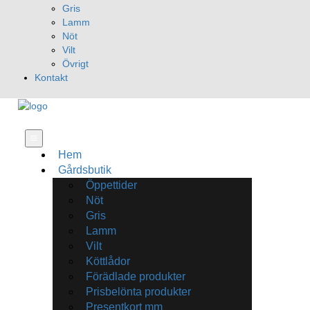
Gris
Lamm
Nöt
Vilt
Övrigt
Kontakt
Hem
Gårdsbutik
Öppettider
Nöt
Gris
Lamm
Vilt
Köttlådor
Förädlade produkter
Prisbelönta produkter
Presentkort mm